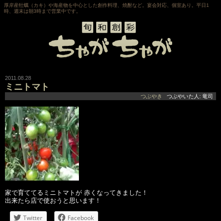
厚岸産牡蠣（カキ）や海産物を中心とした創作料理、焼酎など。宴会対応、個室あり。平日1
時、週末は朝3時まで営業中です。
2011.08.28
ミニトマト
つぶやき
つぶやいた人: 竜司
家で育ててるミニトマトが 赤くなってきました！
出来たら店で使おうと思います！
Twitter
Facebook