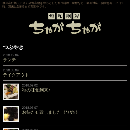
厚岸産牡蠣（カキ）や海産物を中心とした創作料理、焼酎など。宴会対応、個室あり。平日1
時、週末は朝3時まで営業中です。
つぶやき
2020.12.04
ランチ
2020.03.09
テイクアウト
2018.09.02
秋の味覚到来♪
2018.07.07
お待たせ致しました《*≧∀≦》