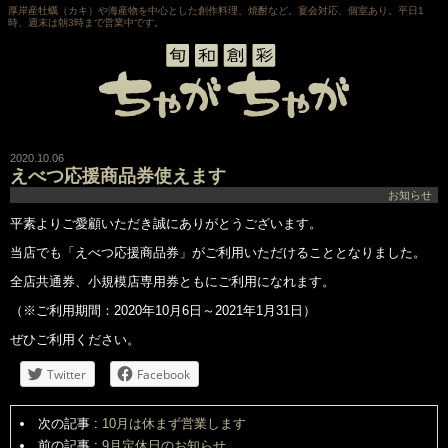
厚岸産牡蠣（カキ）や海産物を中心とした創作料理、焼酎など。宴会対応、個室あり。平日1
時、週末は朝3時まで営業中です。
2020.10.06
えべつ応援商品券使えます
お知らせ
平素よりご愛顧いただき誠にありがとうございます。
当店でも「えべつ応援商品券」がご利用いただけることとなりました。
全店共通券、小規模店専用券ともにご利用になれます。
（※ご利用期間：2020年10月6日～2021年1月31日）
ぜひご利用ください。
Twitter
Facebook
次の記事 :
10月は休まず営業します
前の記事 :
9月定休日のお知らせ