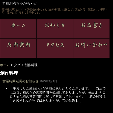
旬和創彩ちゃがちゃが
厚岸産牡蠣（カキ）や海産物を中心とした創作料理、焼酎など。宴会対応、個室あり。平日1
時、週末は朝3時まで営業中です。
ホーム
> タグ >
創作料理
創作料理
営業時間延長のお知らせ
2023年3月1日
平素よりご愛顧いただき誠にありがとうございます。 当店で
はコロナ禍のため営業時間を短縮しておりましたが、先日より コ
ロナ禍以前の営業時間に戻して営業しております。 感染対策は
引き続きしながらではありますが、春の歓送 […]